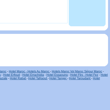
Maroc
-
Hotel Maroc - Hotels Au Maroc
-
Hotels Maroc Vol Maroc Séjour Maroc
-
a
-
Hotel Erfoud
-
Hotel Errachidia
-
Hotel Essaouira
-
Hotel Fès - Hotel Fez
-
Hotel
zazate
-
Hotel Rabat
-
Hotel Tafraout
-
Hotel Tanger
-
Hotel Taroudant
-
Hotel