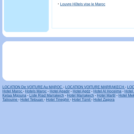
·
Louvre Hôtels vise le Maroc
LOCATION De VOITURE Au MAROC
-
LOCATION VOITURE MARRAKECH
-
LOC
Hotel Maroc
-
Hotels Maroc
-
Hotel Agadir
-
Hotel Agdz
-
Hotel Al Hoceima
-
Hotel
Kelaa Mgouna
-
Liste Riad Marrakech
-
Hotel Marrakech
-
Hotel Martil
-
Hotel Me
Taliouine
-
Hotel Tetouan
-
Hotel Tineghir
-
Hotel Tiznit
-
Hotel Zagora