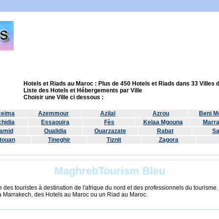
Hotels et Riads au Maroc : Plus de 450 Hotels et Riads dans 33 Villes
Liste des Hotels et Hébergements par Ville
Choisir une Ville ci dessous :
ceima
Azemmour
Azilal
Azrou
Beni Me
hidia
Essaouira
Fès
Kelaa Mgouna
Marr
amid
Oualidia
Ouarzazate
Rabat
Sa
touan
Tineghir
Tiznit
Zagora
MaghrebTourism Bleu
 des touristes à destination de l'afrique du nord et des professionnels du tourisme
à Marrakech, des Hotels au Maroc ou un Riad au Maroc.