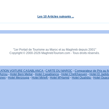
Les 10 Articles suivants ...
"1er Portail de Tourisme au Maroc et au Maghreb depuis 2001"
Copyright © 2000-2026 MaghrebTourism.com - Tous droits réservés.
ATION VOITURE CASABLANCA
-
CARTE DU MAROC
-
Comparateur de Prix au 
 Azrou
-
Hotel Beni Mellal
-
Hotel Casablanca
-
Hotel Chefchaouen
-
Hotel El Jadid
knes
-
Hotel Merzouga
-
Hotel Mirleft
-
Hotel M'Hamid
-
Hotel Oualidia
-
Hotel Ouar