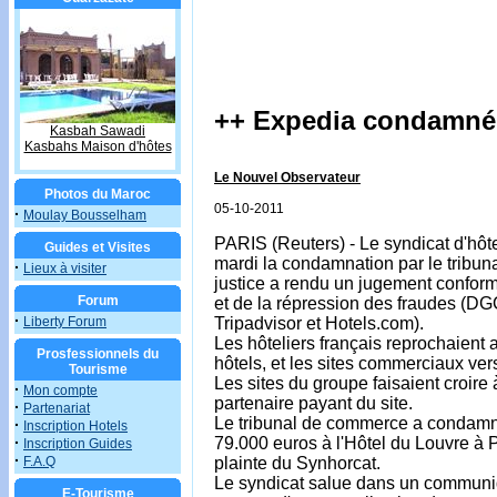
++ Expedia condamné 
Kasbah Sawadi
Kasbahs Maison d'hôtes
Le Nouvel Observateur
Photos du Maroc
05-10-2011
·
Moulay Bousselham
PARIS (Reuters) - Le syndicat d'hôte
Guides et Visites
mardi la condamnation par le tribu
·
Lieux à visiter
justice a rendu un jugement confor
Forum
et de la répression des fraudes (D
·
Liberty Forum
Tripadvisor et Hotels.com).
Les hôteliers français reprochaient 
Prosfessionnels du
hôtels, et les sites commerciaux ve
Tourisme
Les sites du groupe faisaient croire 
·
Mon compte
partenaire payant du site.
·
Partenariat
Le tribunal de commerce a condamné
·
Inscription Hotels
·
79.000 euros à l'Hôtel du Louvre à P
Inscription Guides
·
F.A.Q
plainte du Synhorcat.
Le syndicat salue dans un communiqué
E-Tourisme