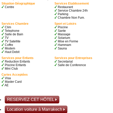
Situation Géographique
Services Etablissement
Centre
Restaurant
Service Chambre 24h
Parking
Chambre Non Fum.
Services Chambre
Sport et Loisirs
Clim
Piscine
Telephone
Sante
Salle de Bain
Massage
TV
Solarium
TV Satellite
Mise en Forme
Coffre
Hammam
Modem
Sauna
Haut Debit
Services pour Enfants
Services pour Entreprises
Reduction Enfants
Secretariat
Piscine Enfants
Salle de Conference
Mini Club
Cartes Acceptées
Visa
Master Card
AE
RESERVEZ CET HÔTEL
Location voiture à Marrakech