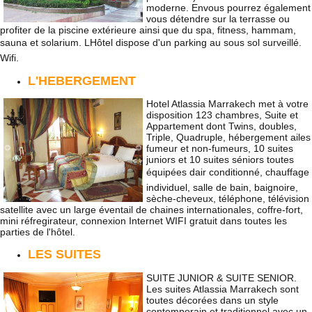
moderne. Envous pourrez également
vous détendre sur la terrasse ou
profiter de la piscine extérieure ainsi que du spa, fitness, hammam,
sauna et solarium. LHôtel dispose d'un parking au sous sol surveillé.
Wifi.
L'HEBERGEMENT
Hotel Atlassia Marrakech met à votre
disposition 123 chambres, Suite et
Appartement dont Twins, doubles,
Triple, Quadruple, hébergement ailes
fumeur et non-fumeurs, 10 suites
juniors et 10 suites séniors toutes
équipées dair conditionné, chauffage
individuel, salle de bain, baignoire,
sèche-cheveux, téléphone, télévision
satellite avec un large éventail de chaines internationales, coffre-fort,
mini réfregirateur, connexion Internet WIFI gratuit dans toutes les
parties de l'hôtel.
LES SUITES
SUITE JUNIOR & SUITE SENIOR.
Les suites Atlassia Marrakech sont
toutes décorées dans un style
contemporain et traditionnel avec un