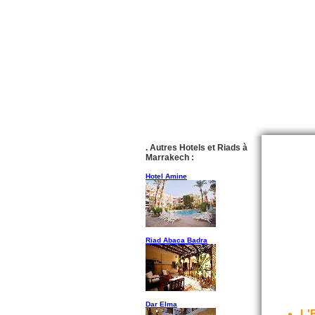
. Autres Hotels et Riads à
Marrakech :
Hotel Amine
Riad Abaca Badra
Dar Elma
L'