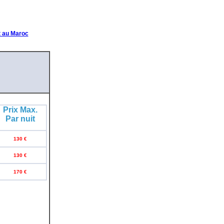
et au Maroc
Prix Max.
Par nuit
130 €
130 €
170 €