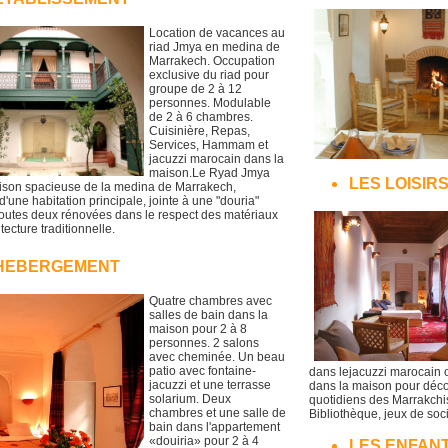
Location de vacances au
riad Jmya en medina de
Marrakech. Occupation
exclusive du riad pour
groupe de 2 à 12
personnes. Modulable
de 2 à 6 chambres.
Cuisinière, Repas,
Services, Hammam et
jacuzzi marocain dans la
maison.Le Ryad Jmya
LES LOISIR
ison spacieuse de la medina de Marrakech,
une habitation principale, jointe à une "douria"
Toutes deux rénovées dans le respect des matériaux
itecture traditionnelle.
'HEBERGEMENT
Quatre chambres avec
salles de bain dans la
maison pour 2 à 8
personnes. 2 salons
avec cheminée. Un beau
patio avec fontaine-
dans lejacuzzi marocain o
jacuzzi et une terrasse
dans la maison pour découv
solarium. Deux
quotidiens des Marrakchis.
chambres et une salle de
Bibliothèque, jeux de socié
bain dans l'appartement
«douiria» pour 2 à 4
LES ENFANT