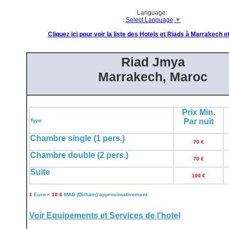
Language:
Select Language
▼
Cliquez ici pour voir la liste des Hotels et Riads à Marrakech 
Riad Jmya
Marrakech, Maroc
Prix Min.
Par nuit
Type
Chambre single (1 pers.)
70 €
Chambre double (2 pers.)
70 €
Suite
100 €
1
Euro =
10.6
MAD (Dirham) approximativement.
Voir Equipements et Services de l'hotel