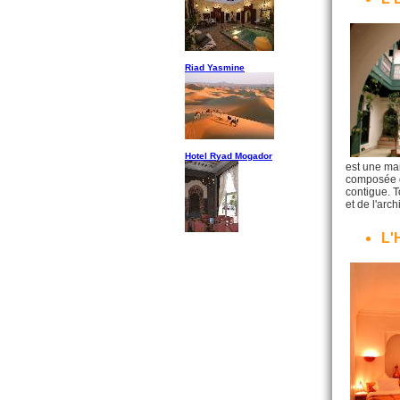
Riad Yasmine
Hotel Ryad Mogador
est une ma
composée d'
contigue. 
et de l'arch
L