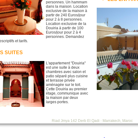
personnes. Un hammam
dans la maison. Location
exclusive de la maison à
partir de 240 Euros/jour
pour 2 à 8 personnes.
Location exclusive de la
Douiria à partir de 100
Euros/jour pour 2 à 4
personnes. Demandez
scriptifs et tarifs.
S SUITES
L'appartement "Douiria"
est une suite à deux
chambres avec salon et
patio séparé plus cuisine
et terrasse privée
aménagée sur le toit.
Cette Douiria au premier
étage, communique avec
la maison par deux
larges portes.
Riad Jmya 142 Derb El Qadi - Marrakech, Maroc