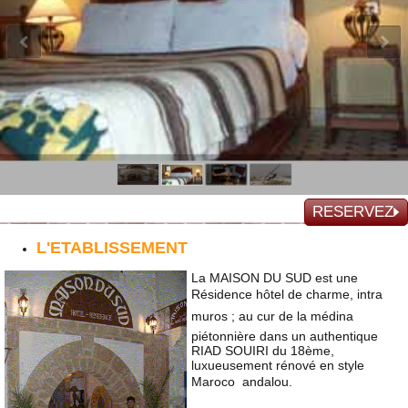
RESERVEZ
L'ETABLISSEMENT
La MAISON DU SUD est une
Résidence hôtel de charme, intra
muros ; au cur de la médina
piétonnière dans un authentique
RIAD SOUIRI du 18ème,
luxueusement rénové en style
Maroco  andalou.