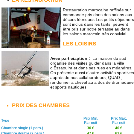
Restauration marocaine raffinée sur
commande pris dans des salons aux
décors féeriques.Les petits déjeuners
sont inclus dans les tarifs, peuvent
être pris sur notre terrasse au dans
les salons marocain très convivial
LES LOISIRS
Avec particiaption :
La maison du sud
organise des visites guider dans la ville
d'Essaouira et dans ses rues en méandres,
On présente aussi d'autre activités sportives
auprès de nos collaborateurs, QUAD ,
randonner a cheval au a dos de dromadaire
et sports nautiques.
PRIX DES CHAMBRES
Prix Min.
Prix Max.
Type
Par nuit
Par nuit
Chambre single (1 pers.)
30 €
40 €
Chambre double (2 pers.)
47 €
62 €