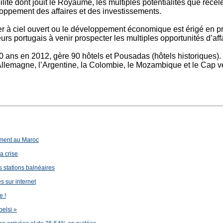
té dont jouit le Royaume, les multiples potentialités que recèle l
oppement des affaires et des investissements.
er à ciel ouvert ou le développement économique est érigé en prio
eurs portugais à venir prospecter les multiples opportunités d’af
 ans en 2012, gère 90 hôtels et Pousadas (hôtels historiques). 
’Allemagne, l’Argentine, la Colombie, le Mozambique et le Cap ve
ement au Maroc
a crise
s stations balnéaires
 sur internet
e !
belsi »