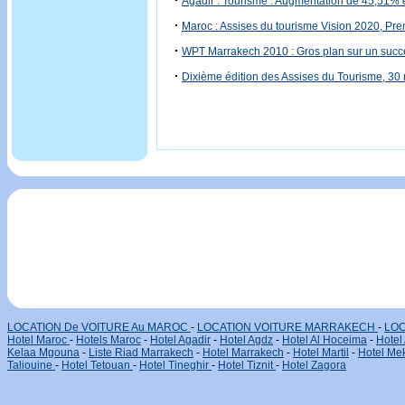
·
Agadir : Tourisme : Augmentation de 45,51% 
·
Maroc : Assises du tourisme Vision 2020, Pre
·
WPT Marrakech 2010 : Gros plan sur un suc
·
Dixième édition des Assises du Tourisme, 3
LOCATION De VOITURE Au MAROC
-
LOCATION VOITURE MARRAKECH
-
LOC
Hotel Maroc
-
Hotels Maroc
-
Hotel Agadir
-
Hotel Agdz
-
Hotel Al Hoceima
-
Hotel
Kelaa Mgouna
-
Liste Riad Marrakech
-
Hotel Marrakech
-
Hotel Martil
-
Hotel Me
Taliouine
-
Hotel Tetouan
-
Hotel Tineghir
-
Hotel Tiznit
-
Hotel Zagora