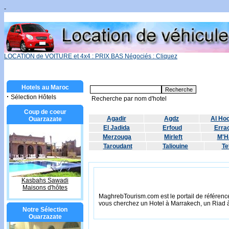
-
LOCATION de VOITURE et 4x4 : PRIX BAS Négociés : Cliquez
Hotels au Maroc
·
Sélection Hôtels
Recherche par nom d'hotel
Coup de coeur
Agadir
Agdz
Al Ho
Ouarzazate
El Jadida
Erfoud
Errac
Merzouga
Mirleft
M'H
Taroudant
Taliouine
Te
Kasbahs Sawadi
Maisons d'hôtes
MaghrebTourism.com est le portail de référence
vous cherchez un Hotel à Marrakech, un Riad 
Notre Sélection
Ouarzazate