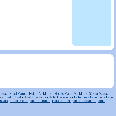
Maroc
-
Hotel Maroc - Hotels Au Maroc
-
Hotels Maroc Vol Maroc Séjour Maroc
-
a
-
Hotel Erfoud
-
Hotel Errachidia
-
Hotel Essaouira
-
Hotel Fès - Hotel Fez
-
Hotel
zazate
-
Hotel Rabat
-
Hotel Tafraout
-
Hotel Tanger
-
Hotel Taroudant
-
Hotel