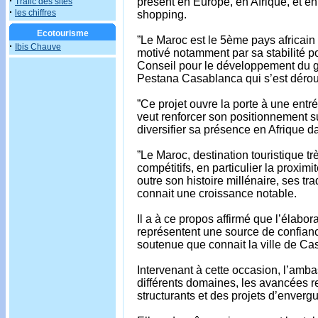
·
présent en Europe, en Afrique, et en
Trafic des sites
·
les chiffres
shopping.
Ecotourisme
”Le Maroc est le 5ème pays africain 
·
Ibis Chauve
motivé notamment par sa stabilité po
Conseil pour le développement du g
Pestana Casablanca qui s’est déro
”Ce projet ouvre la porte à une entré
veut renforcer son positionnement su
diversifier sa présence en Afrique da
”Le Maroc, destination touristique t
compétitifs, en particulier la proxim
outre son histoire millénaire, ses tra
connait une croissance notable.
Il a à ce propos affirmé que l’élabo
représentent une source de confianc
soutenue que connait la ville de Ca
Intervenant à cette occasion, l’am
différents domaines, les avancées r
structurants et des projets d’enver