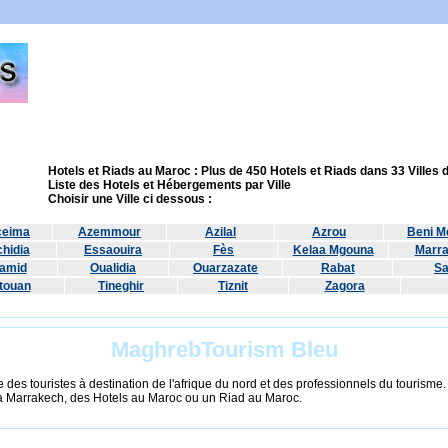
Hotels et Riads au Maroc : Plus de 450 Hotels et Riads dans 33 Villes
Liste des Hotels et Hébergements par Ville
Choisir une Ville ci dessous :
ceima
Azemmour
Azilal
Azrou
Beni Me
hidia
Essaouira
Fès
Kelaa Mgouna
Marr
amid
Oualidia
Ouarzazate
Rabat
Sa
touan
Tineghir
Tiznit
Zagora
MaghrebTourism Bleu
 des touristes à destination de l'afrique du nord et des professionnels du tourisme
à Marrakech, des Hotels au Maroc ou un Riad au Maroc.