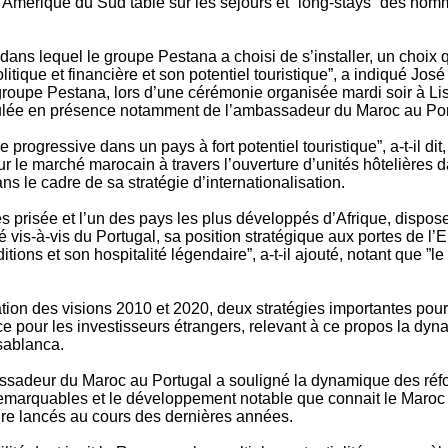
 Amérique du Sud table sur les séjours et ”long-stays” des homm
dans lequel le groupe Pestana a choisi de s’installer, un choix
litique et financière et son potentiel touristique”, a indiqué J
roupe Pestana, lors d’une cérémonie organisée mardi soir à Li
ulée en présence notamment de l’ambassadeur du Maroc au Po
e progressive dans un pays à fort potentiel touristique”, a-t-il di
r le marché marocain à travers l’ouverture d’unités hôtelières 
ns le cadre de sa stratégie d’internationalisation.
rès prisée et l’un des pays les plus développés d’Afrique, dispo
ité vis-à-vis du Portugal, sa position stratégique aux portes de l’
ditions et son hospitalité légendaire”, a-t-il ajouté, notant que ”
ration des visions 2010 et 2020, deux stratégies importantes po
e pour les investisseurs étrangers, relevant à ce propos la dy
sablanca.
bassadeur du Maroc au Portugal a souligné la dynamique des r
emarquables et le développement notable que connait le Maroc 
gure lancés au cours des dernières années.