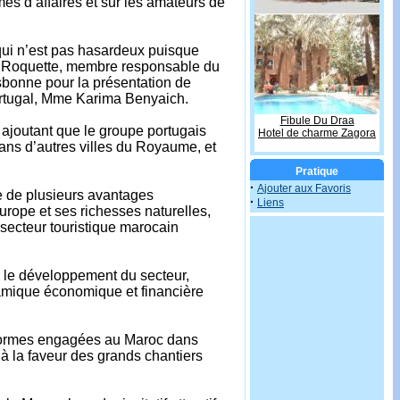
es d’affaires et sur les amateurs de
 qui n’est pas hasardeux puisque
osé Roquette, membre responsable du
sbonne pour la présentation de
rtugal, Mme Karima Benyaich.
Fibule Du Draa
t, ajoutant que le groupe portugais
Hotel de charme Zagora
dans d’autres villes du Royaume, et
Pratique
·
Ajouter aux Favoris
se de plusieurs avantages
·
Liens
Europe et ses richesses naturelles,
le secteur touristique marocain
ur le développement du secteur,
namique économique et financière
éformes engagées au Maroc dans
à la faveur des grands chantiers