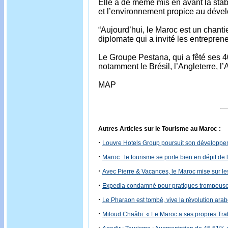
Elle a de même mis en avant la stabili
et l’environnement propice au dével
“Aujourd’hui, le Maroc est un chanti
diplomate qui a invité les entrepren
Le Groupe Pestana, qui a fêté ses 40
notamment le Brésil, l’Angleterre, l
MAP
Autres Articles sur le Tourisme au Maroc :
·
Louvre Hotels Group poursuit son développ
·
Maroc : le tourisme se porte bien en dépit de l
·
Avec Pierre & Vacances, le Maroc mise sur le
·
Expedia condamné pour pratiques trompeuses
·
Le Pharaon est tombé, vive la révolution arab
·
Miloud Chaâbi: « Le Maroc a ses propres Tra