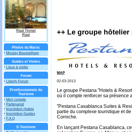
++ Le groupe hôtelier
Riad Tinmel
Riad
Photos du Maroc
·
Moulay Bousselham
Guides et Visites
·
Lieux à visiter
MAP
Forum
·
02-03-2013
Liberty Forum
Prosfessionnels du
Le groupe Pestana ”Hotels & Resorts
Tourisme
où il compte renforcer sa présence 
·
Mon compte
·
Partenariat
”Pestana Casablanca Suites & Residen
·
Inscription Hotels
partie du complexe touristique et de
·
Inscription Guides
Corniche.
·
F.A.Q
E-Tourisme
En lançant Pestana Casablanca, cet 