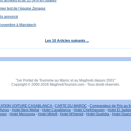
en arrivées et de 35,54% en nuitées
mier test de l’équipe Zenagui
cès annoncé
0 novembre à Marrakech
Les 10 Articles suivants ...
"1er Portail de Tourisme au Maroc et au Maghreb depuis 2001"
Copyright © 2000-2026 MaghrebTourism.com - Tous droits réservés.
ATION VOITURE CASABLANCA
-
CARTE DU MAROC
-
Comparateur de Prix au 
 Azrou
-
Hotel Beni Mellal
-
Hotel Casablanca
-
Hotel Chefchaouen
-
Hotel El Jadid
knes
-
Hotel Merzouga
-
Hotel Mirleft
-
Hotel M'Hamid
-
Hotel Oualidia
-
Hotel Ouar