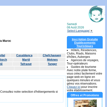
Samedi
08 Août 2026
Select Language
▼
Inscription Gratuite
 du Maroc
Etablissements
Touristiques
Hôtels, Résidences,
Clubs, Riads, Maisons
llal
Casablanca
Chefchaouen
d'hôtes, Auberges
akech
Martil
Meknes
Agences de voyages,
Tour-opérateurs
lé
Tafraout
Tanger
Guides de tourisme
Avec notre plate forme,
vous créez facilement votre
page web en ligne en
quelques minutes et vous
gérez vos réservations.
Cliquez ici
pour inscrire
votre établissement.
. Consultez notre selection d'hébergements si
Offres et Promotions