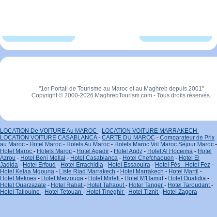
"1er Portail de Tourisme au Maroc et au Maghreb depuis 2001"
Copyright © 2000-2026 MaghrebTourism.com - Tous droits réservés.
LOCATION De VOITURE Au MAROC
-
LOCATION VOITURE MARRAKECH
-
LOCATION VOITURE CASABLANCA
-
CARTE DU MAROC
-
Comparateur de Prix
au Maroc
-
Hotel Maroc - Hotels Au Maroc
-
Hotels Maroc Vol Maroc Séjour Maroc
-
Hotel Maroc
-
Hotels Maroc
-
Hotel Agadir
-
Hotel Agdz
-
Hotel Al Hoceima
-
Hotel
Azrou
-
Hotel Beni Mellal
-
Hotel Casablanca
-
Hotel Chefchaouen
-
Hotel El
Jadida
-
Hotel Erfoud
-
Hotel Errachidia
-
Hotel Essaouira
-
Hotel Fès - Hotel Fez
-
Hotel Kelaa Mgouna
-
Liste Riad Marrakech
-
Hotel Marrakech
-
Hotel Martil
-
Hotel Meknes
-
Hotel Merzouga
-
Hotel Mirleft
-
Hotel M'Hamid
-
Hotel Oualidia
-
Hotel Ouarzazate
-
Hotel Rabat
-
Hotel Tafraout
-
Hotel Tanger
-
Hotel Taroudant
-
Hotel Taliouine
-
Hotel Tetouan
-
Hotel Tineghir
-
Hotel Tiznit
-
Hotel Zagora