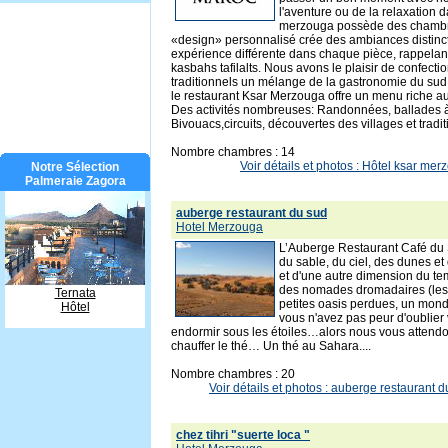
l'aventure ou de la relaxation d
merzouga possède des chambr
«design» personnalisé crée des ambiances distinct
expérience différente dans chaque pièce, rappelant à
kasbahs tafilalts. Nous avons le plaisir de confecti
traditionnels un mélange de la gastronomie du sud
le restaurant Ksar Merzouga offre un menu riche au
Des activités nombreuses: Randonnées, ballades 
Bivouacs,circuits, découvertes des villages et traditi
Nombre chambres : 14
Voir détails et photos : Hôtel ksar m
Notre Sélection
Palmeraie Zagora
auberge restaurant du sud
Hotel Merzouga
L’Auberge Restaurant Café du
du sable, du ciel, des dunes et
et d'une autre dimension du tem
des nomades dromadaires (les
Ternata
petites oasis perdues, un mond
Hôtel
vous n'avez pas peur d'oublier 
endormir sous les étoiles…alors nous vous attendo
chauffer le thé… Un thé au Sahara....
Nombre chambres : 20
Voir détails et photos : auberge restaurant
chez tihri "suerte loca "