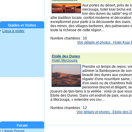
Aux portes du désert, près de 
merzouga, hotel ksar bicha est
loin des dunes du sable" erg ch
allie tradition locale, confort moderne et décoration
exceptionnel pour partir à la découverte des oasis
Guides et Visites
des mines, des villages berberes, des palmeraies 
toute la richesse de cette région....
·
Lieux à visiter
Nombre chambres : 10
Voir détails et photos : Hotel Ks
Etoile des Dunes
Hotel Merzouga
Prendre un temps de repos, voir 
admirer la flamboyance de son 
beauté des dunes aux couleur
régaler d'une nourriture saine,
d'un oasis ou de chambres fraîc
personnel discret et diligent, s
joueurs de tam-tams à la veillée : voilà ce que vou
Etoile des Dunes. Dans cet endroit de paix, vous p
à Merzouga, « entendre vos os»....
Nombre chambres : 12
Voir détails et photos : Etoile de
Forum
·
Liberty Forum