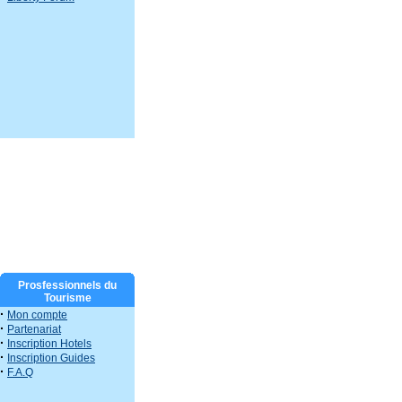
Prosfessionnels du
Tourisme
·
Mon compte
·
Partenariat
·
Inscription Hotels
·
Inscription Guides
·
F.A.Q