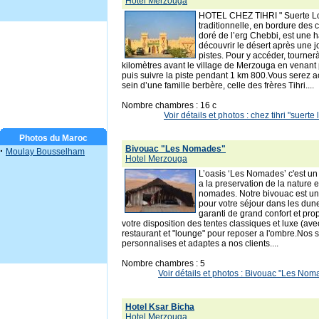
Hotel Merzouga
HOTEL CHEZ TIHRI " Suerte Loc
traditionnelle, en bordure des
doré de l’erg Chebbi, est une 
découvrir le désert après une 
pistes. Pour y accéder, tourne
kilomètres avant le village de Merzouga en venant 
puis suivre la piste pendant 1 km 800.Vous serez ac
sein d’une famille berbère, celle des frères Tihri....
Nombre chambres : 16 c
Voir détails et photos : chez tihri "suer
Photos du Maroc
Bivouac "Les Nomades"
·
Moulay Bousselham
Hotel Merzouga
L’oasis ‘Les Nomades’ c'est un p
a la preservation de la nature e
nomades. Notre bivouac est une
pour votre séjour dans les dun
garanti de grand confort et pro
votre disposition des tentes classiques et luxe (avec 
restaurant et "lounge" pour reposer a l'ombre.Nos s
personnalises et adaptes a nos clients....
Nombre chambres : 5
Voir détails et photos : Bivouac "Les N
Hotel Ksar Bicha
Hotel Merzouga