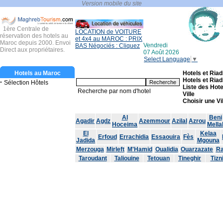
1ère Centrale de
LOCATION de VOITURE
réservation des hotels au
et 4x4 au MAROC : PRIX
Maroc depuis 2000. Envoi
Vendredi
BAS Négociés : Cliquez
Direct aux propriétaires.
07 Août 2026
Select Language
▼
Hotels au Maroc
Hotels et Riad
Hotels et Riad
·
Sélection Hôtels
Liste des Hot
Recherche par nom d'hotel
Ville
Choisir une Vi
Al
Beni
Agadir
Agdz
Azemmour
Azilal
Azrou
Hoceima
Mella
El
Kelaa
Erfoud
Errachidia
Essaouira
Fès
Jadida
Mgouna
Merzouga
Mirleft
M'Hamid
Oualidia
Ouarzazate
Ra
Taroudant
Taliouine
Tetouan
Tineghir
Tizni