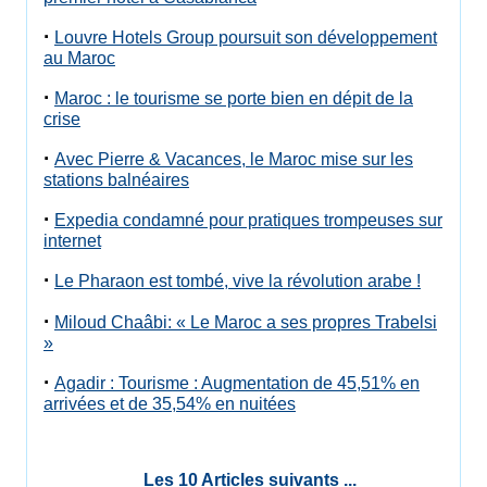
·
Louvre Hotels Group poursuit son développement
au Maroc
·
Maroc : le tourisme se porte bien en dépit de la
crise
·
Avec Pierre & Vacances, le Maroc mise sur les
stations balnéaires
·
Expedia condamné pour pratiques trompeuses sur
internet
·
Le Pharaon est tombé, vive la révolution arabe !
·
Miloud Chaâbi: « Le Maroc a ses propres Trabelsi
»
·
Agadir : Tourisme : Augmentation de 45,51% en
arrivées et de 35,54% en nuitées
Les 10 Articles suivants ...