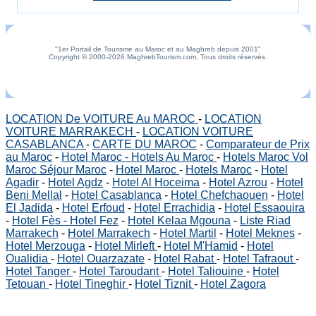
"1er Portail de Tourisme au Maroc et au Maghreb depuis 2001"
Copyright © 2000-2026 MaghrebTourism.com, Tous droits réservés.
LOCATION De VOITURE Au MAROC
-
LOCATION
VOITURE MARRAKECH
-
LOCATION VOITURE
CASABLANCA
-
CARTE DU MAROC
-
Comparateur de Prix
au Maroc
-
Hotel Maroc - Hotels Au Maroc
-
Hotels Maroc Vol
Maroc Séjour Maroc
-
Hotel Maroc
-
Hotels Maroc
-
Hotel
Agadir
-
Hotel Agdz
-
Hotel Al Hoceima
-
Hotel Azrou
-
Hotel
Beni Mellal
-
Hotel Casablanca
-
Hotel Chefchaouen
-
Hotel
El Jadida
-
Hotel Erfoud
-
Hotel Errachidia
-
Hotel Essaouira
-
Hotel Fès - Hotel Fez
-
Hotel Kelaa Mgouna
-
Liste Riad
Marrakech
-
Hotel Marrakech
-
Hotel Martil
-
Hotel Meknes
-
Hotel Merzouga
-
Hotel Mirleft
-
Hotel M'Hamid
-
Hotel
Oualidia
-
Hotel Ouarzazate
-
Hotel Rabat
-
Hotel Tafraout
-
Hotel Tanger
-
Hotel Taroudant
-
Hotel Taliouine
-
Hotel
Tetouan
-
Hotel Tineghir
-
Hotel Tiznit
-
Hotel Zagora