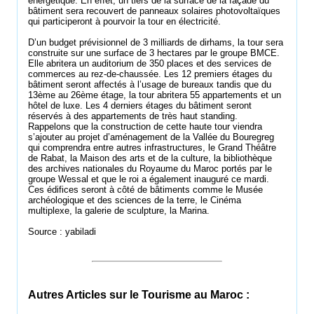
énergétique. En effet, un tiers de la surface de la façade du
bâtiment sera recouvert de panneaux solaires photovoltaïques
qui participeront à pourvoir la tour en électricité.
D’un budget prévisionnel de 3 milliards de dirhams, la tour sera
construite sur une surface de 3 hectares par le groupe BMCE.
Elle abritera un auditorium de 350 places et des services de
commerces au rez-de-chaussée. Les 12 premiers étages du
bâtiment seront affectés à l’usage de bureaux tandis que du
13ème au 26ème étage, la tour abritera 55 appartements et un
hôtel de luxe. Les 4 derniers étages du bâtiment seront
réservés à des appartements de très haut standing.
Rappelons que la construction de cette haute tour viendra
s’ajouter au projet d’aménagement de la Vallée du Bouregreg
qui comprendra entre autres infrastructures, le Grand Théâtre
de Rabat, la Maison des arts et de la culture, la bibliothèque
des archives nationales du Royaume du Maroc portés par le
groupe Wessal et que le roi a également inauguré ce mardi.
Ces édifices seront à côté de bâtiments comme le Musée
archéologique et des sciences de la terre, le Cinéma
multiplexe, la galerie de sculpture, la Marina.
Source : yabiladi
Autres Articles sur le Tourisme au Maroc :