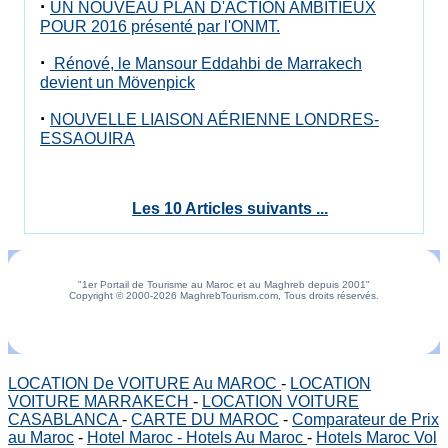
·
UN NOUVEAU PLAN D'ACTION AMBITIEUX
POUR 2016 présenté par l'ONMT.
·
Rénové, le Mansour Eddahbi de Marrakech
devient un Mövenpick
·
NOUVELLE LIAISON AÉRIENNE LONDRES-
ESSAOUIRA
Les 10 Articles suivants ...
"1er Portail de Tourisme au Maroc et au Maghreb depuis 2001"
Copyright © 2000-2026 MaghrebTourism.com, Tous droits réservés.
LOCATION De VOITURE Au MAROC
-
LOCATION
VOITURE MARRAKECH
-
LOCATION VOITURE
CASABLANCA
-
CARTE DU MAROC
-
Comparateur de Prix
au Maroc
-
Hotel Maroc - Hotels Au Maroc
-
Hotels Maroc Vol